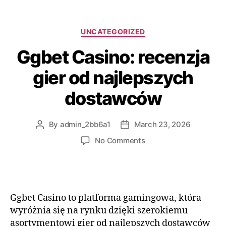
UNCATEGORIZED
Ggbet Casino: recenzja
gier od najlepszych
dostawców
By
admin_2bb6a1
March 23, 2026
No Comments
Ggbet Casino to platforma gamingowa, która
wyróżnia się na rynku dzięki szerokiemu
asortymentowi gier od najlepszych dostawców