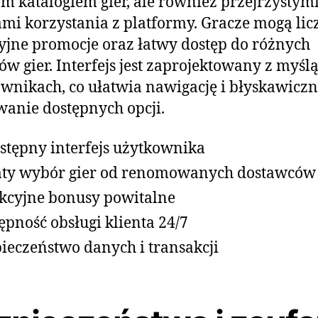
m katalogiem gier, ale również przejrzystym
mi korzystania z platformy. Gracze mogą lic
yjne promocje oraz łatwy dostęp do różnych
ów gier. Interfejs jest zaprojektowany z myślą
wnikach, co ułatwia nawigację i błyskawicz
anie dostępnych opcji.
stępny interfejs użytkownika
ty wybór gier od renomowanych dostawców
kcyjne bonusy powitalne
ępność obsługi klienta 24/7
ieczeństwo danych i transakcji