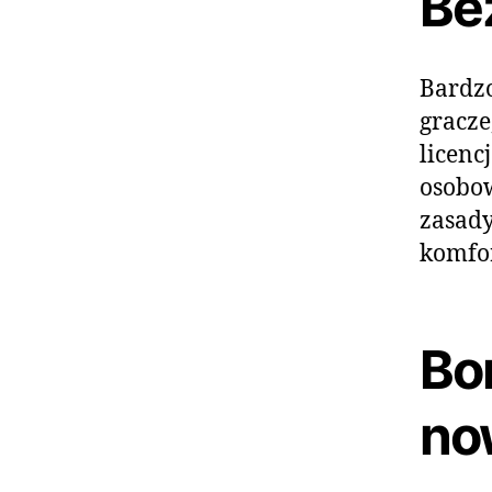
Be
Bardz
gracze
licenc
osobo
zasady
komfor
Bo
no