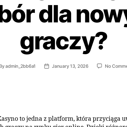
bór dla now
graczy?
By
admin_2bb6a1
January 13, 2026
No Comme
Kasyno to jedna z platform, która przyciąga 