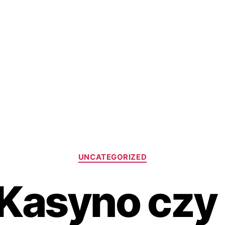
UNCATEGORIZED
 Kasyno czy