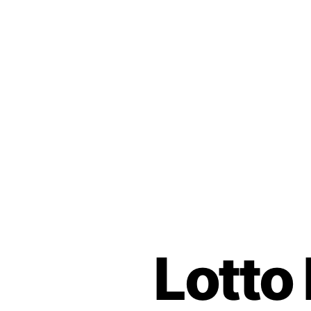
Lotto