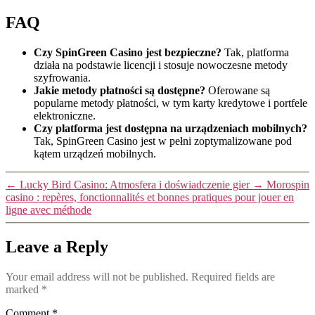
FAQ
Czy SpinGreen Casino jest bezpieczne?
Tak, platforma
działa na podstawie licencji i stosuje nowoczesne metody
szyfrowania.
Jakie metody płatności są dostępne?
Oferowane są
popularne metody płatności, w tym karty kredytowe i portfele
elektroniczne.
Czy platforma jest dostępna na urządzeniach mobilnych?
Tak, SpinGreen Casino jest w pełni zoptymalizowane pod
kątem urządzeń mobilnych.
←
Lucky Bird Casino: Atmosfera i doświadczenie gier
→
Morospin
casino : repères, fonctionnalités et bonnes pratiques pour jouer en
ligne avec méthode
Leave a Reply
Your email address will not be published.
Required fields are
marked
*
Comment
*