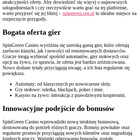
Czy
atrakcyjności oferty. Aby dowiedzieć się więcej o najnowszych
warto?
udogodnieniach i czy rzeczywiście warto grać na tej platformie,
warto przyjrzeć się jej bliżej –
spingreen.org.pl
to idealne miejsce na
rozpoczęcie przygody.
Bogata oferta gier
SpinGreen Casino wyróżnia się szeroką gamą gier, które oferują
zarówno klasyki, jak i nowości od renomowanych dostawców.
Gracze mogą wybierać spośród automatów, gier stołowych oraz
opcji na żywo, co sprawia, że oferta jest bardzo zróżnicowana.
Nowo dodane tytuły przyciągają uwagę, a ich lista regularnie się
powiększa.
Automaty: od klasycznych po nowoczesne sloty.
Gry stołowe: ruletka, blackjack, poker i inne.
Kasyno na żywo: interakcja z prawdziwymi krupierami.
Innowacyjne podejście do bonusów
SpinGreen Casino wprowadziło nową strukturę bonusową,
dostosowaną do potrzeb różnych graczy. Bonusy powitalne oraz
regularne promocje przyciągają nowych klientów oraz nagradzają
lojalnych graczy. Warunki odgrywania bonusów zostały