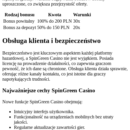
uproszczone, co zwiększa przejrzystość oferty.
Rodzaj bonusu
Kwota
Warunki
Bonus powitalny
100% do 200 PLN
30x
Bonus za depozyt
50% do 150 PLN
20x
Obsługa klienta i bezpieczeństwo
Bezpieczeństwo jest kluczowym aspektem każdej platformy
hazardowej, a SpinGreen Casino nie jest wyjątkiem. Posiada
licencję na prowadzenie działalności, co zapewnia graczom
pewność, że ich dane są chronione. Obsługa klienta działa sprawnie,
oferując różne kanały kontaktu, co jest istotne dla graczy
napotykających trudności.
Najważniejsze cechy SpinGreen Casino
Nowe funkcje SpinGreen Casino obejmują:
Intuicyjny interfejs użytkownika.
Funkcjonalność na urządzeniach mobilnych bez utraty
jakości.
Regularne aktualizacje zawartości gier.