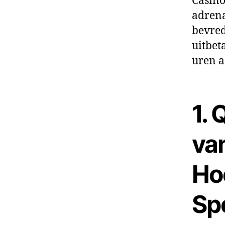
Casino
adrena
bevred
uitbet
uren a
1. 
van
Ho
Spe