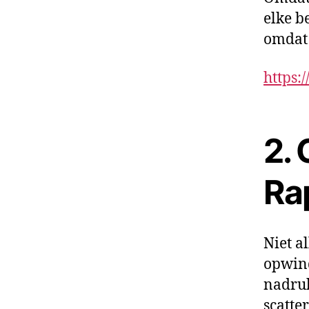
elke b
omdat 
https:
2. 
Ra
Niet a
opwind
nadruk
scatter