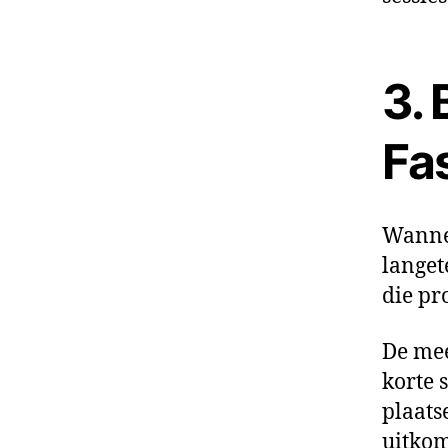
3. 
Fa
Wannee
langet
die pr
De mee
korte 
plaats
uitkom