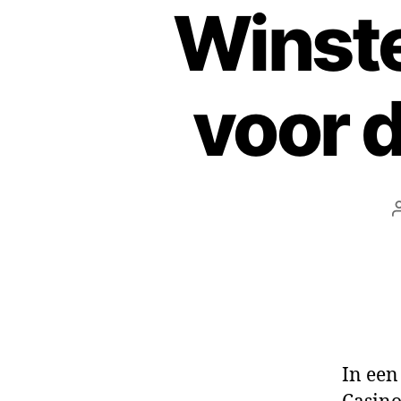
Winste
voor 
In een