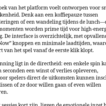
oek van het platform voelt ontworpen voor sn
kenheid. Denk aan een koffiepauze tussen
eringen of een wandeling tijdens de lunch—
momenten worden prime tijd voor high‑ener
. De interface is overzichtelijk, met opvallen
Now” knoppen en minimale laadtijden, waar
t van het spel vanaf de eerste klik klopt.
nning ligt in de directheid: een enkele spin k
 seconden een winst of verlies opleveren,
or spelers direct de uitkomsten kunnen insc
lissen of ze door willen gaan of even willen
ren.
sessies kort zijn, liggen de emotionele inzet