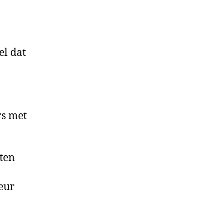
el dat
rs met
aten
eur