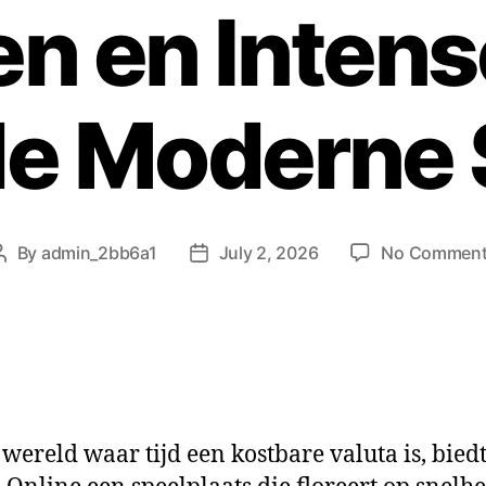
n en Intens
de Moderne 
By
admin_2bb6a1
July 2, 2026
No Commen
 wereld waar tijd een kostbare valuta is, bied